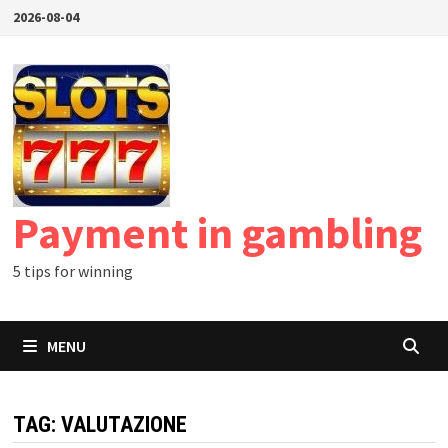
Skip
2026-08-04
to
content
Payment in gambling
5 tips for winning
MENU
TAG:
VALUTAZIONE