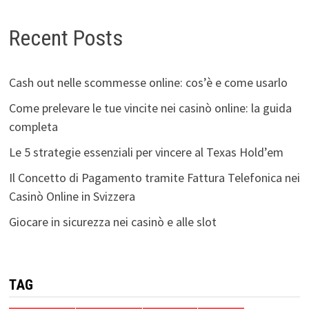
Recent Posts
Cash out nelle scommesse online: cos’è e come usarlo
Come prelevare le tue vincite nei casinò online: la guida
completa
Le 5 strategie essenziali per vincere al Texas Hold’em
Il Concetto di Pagamento tramite Fattura Telefonica nei
Casinò Online in Svizzera
Giocare in sicurezza nei casinò e alle slot
TAG