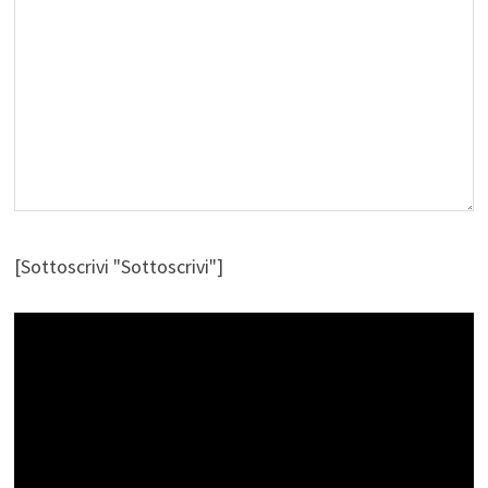
[Sottoscrivi "Sottoscrivi"]